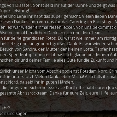
gs von Disaster. Sonst seid ihr auf der Bühne und zeigt was i
 Super Leistung!
Rene und Lene ihr habt das super gemacht. Vielen lieben Dan
riesen Dankeschön von uns für das Catering im Backstage. A
n, es war wieder einmal riesen lecker. Von uns bekommst du 
 Also nochmal herzlichen Dank an dich und dein Team.
n für deine grandiosen Fotos. Du warst wie immer am richtig
l Fetzig und Jan gebührt großer Dank. Es war wieder schön
Besuch von Sandra, der Mutter der kleinen Lotta. Tapfer hast
 den Spendentopf überreicht hast. Ich glaube bei deinem Auft
schen dir und deiner Familie alles Gute für die Zukunft und h
türlich unser Micha vom Abschleppdienst Potsdam Nord. Er h
äftig unterstützt. Vielen Dank lieber Micha! Also falls ihr m
nst Nord, da seid ihr in guten Händen.
die Jungs vom Sicherheitsservice Kurth. Ihr habt euren Job
esamte Abrissrockteam. Danke für eure Zeit, eure Hilfe, eur
 Jahr?
nden und sagen