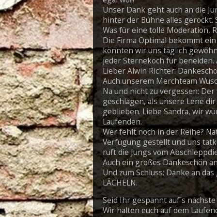
Unser Dank geht auch an die Jun
hinter der Bühne alles gerockt.
Was für eine tolle Moderation, 
Die Firma Optimal bekommt ein 
könnten wir uns täglich gewöhne
jeder Sternekoch für beneiden.
Lieber Alwin Richter: Dankeschö
Auch unserem Merchteam Wusche
Na und nicht zu vergessen: Der 
geschlagen, als unsere Lene dir
geblieben. Liebe Sandra, wir wün
Laufenden.
Wer fehlt noch in der Reihe? Na
Verfügung gestellt und uns tatkr
ruft die Jungs vom Abschleppdie
Auch ein großes Dankeschön an 
Und zum Schluss: Danke an das g
LÄCHELN.
Seid Ihr gespannt auf´s nächste
Wir halten euch auf dem Laufe