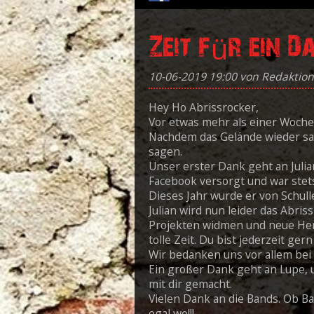
Zeit für ein 
10-06-2019 19:00
von Redaktion
Hey Ho Abrissrocker,
Vor etwas mehr als einer Woche
Nachdem das Gelände wieder sau
sagen.
Unser erster Dank geht an Julia
Facebook versorgt und war stet
Dieses Jahr wurde er von Schull
Julian wird nun leider das Abri
Projekten widmen und neue Her
tolle Zeit. Du bist jederzeit ger
Wir bedanken uns vor allem bei
Ein großer Dank geht an Lupe,
mit dir gemacht.
Vielen Dank an die Bands. Ob Ba
egal wo!!!