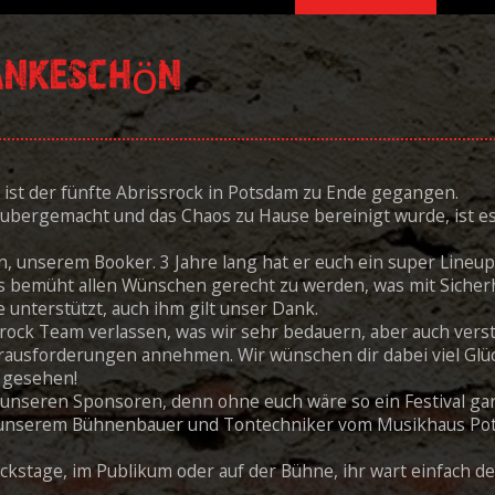
Dankeschön
 ist der fünfte Abrissrock in Potsdam zu Ende gegangen.
bergemacht und das Chaos zu Hause bereinigt wurde, ist e
n, unserem Booker. 3 Jahre lang hat er euch ein super Lineup
s bemüht allen Wünschen gerecht zu werden, was mit Sicherh
e unterstützt, auch ihm gilt unser Dank.
ssrock Team verlassen, was wir sehr bedauern, aber auch vers
ausforderungen annehmen. Wir wünschen dir dabei viel Glü
n gesehen!
 unseren Sponsoren, denn ohne euch wäre so ein Festival ga
 unserem Bühnenbauer und Tontechniker vom Musikhaus Pots
ckstage, im Publikum oder auf der Bühne, ihr wart einfach d